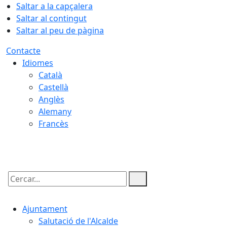
Saltar a la capçalera
Saltar al contingut
Saltar al peu de pàgina
Contacte
Idiomes
Català
Castellà
Anglès
Alemany
Francès
07.08.2026 | 05:33
Cercar:
Ajuntament
Salutació de l'Alcalde