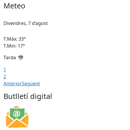
Meteo
Divendres, 7 d’agost
D
T.Màx: 33°
T
T.Min: 17°
T
Tarda
T
1
2
Anterior
Següent
Butlletí digital