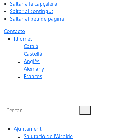
Saltar a la capçalera
Saltar al contingut
Saltar al peu de pàgina
Contacte
Idiomes
Català
Castellà
Anglès
Alemany
Francès
07.08.2026 | 01:19
Cercar:
Ajuntament
Salutació de l'Alcalde