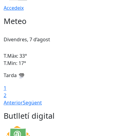
Accedeix
Meteo
Divendres, 7 d’agost
D
T.Màx: 33°
T
T.Min: 17°
T
Tarda
T
1
2
Anterior
Següent
Butlletí digital