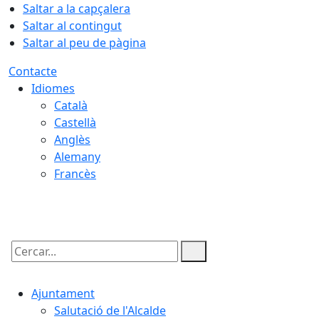
Saltar a la capçalera
Saltar al contingut
Saltar al peu de pàgina
Contacte
Idiomes
Català
Castellà
Anglès
Alemany
Francès
08.08.2026 | 05:39
Cercar:
Ajuntament
Salutació de l'Alcalde