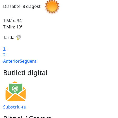
Dissabte, 8 d’agost
D
T.Màx: 34°
T
T.Min: 19°
T
Tarda
T
1
2
Anterior
Següent
Butlletí digital
Subscriu-te