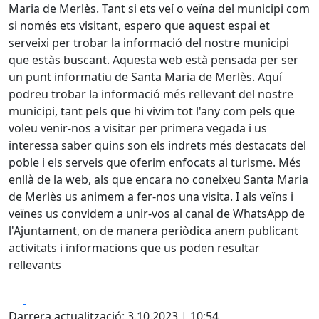
Maria de Merlès. Tant si ets veí o veïna del municipi com
si només ets visitant, espero que aquest espai et
serveixi per trobar la informació del nostre municipi
que estàs buscant. Aquesta web està pensada per ser
un punt informatiu de Santa Maria de Merlès. Aquí
podreu trobar la informació més rellevant del nostre
municipi, tant pels que hi vivim tot l'any com pels que
voleu venir-nos a visitar per primera vegada i us
interessa saber quins son els indrets més destacats del
poble i els serveis que oferim enfocats al turisme. Més
enllà de la web, als que encara no coneixeu Santa Maria
de Merlès us animem a fer-nos una visita. I als veïns i
veïnes us convidem a unir-vos al canal de WhatsApp de
l'Ajuntament, on de manera periòdica anem publicant
activitats i informacions que us poden resultar
rellevants
Facebook
X
Darrera actualització: 3.10.2023 | 10:54