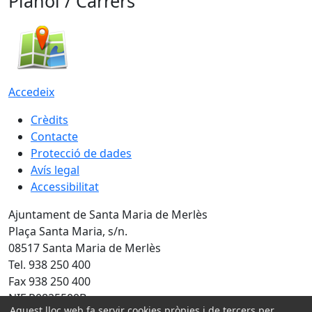
Plànol / Carrers
Accedeix
Crèdits
Contacte
Protecció de dades
Avís legal
Accessibilitat
Ajuntament de Santa Maria de Merlès
Plaça Santa Maria, s/n.
08517 Santa Maria de Merlès
Tel. 938 250 400
Fax 938 250 400
NIF P0825500B
Aquest lloc web fa servir cookies pròpies i de tercers per