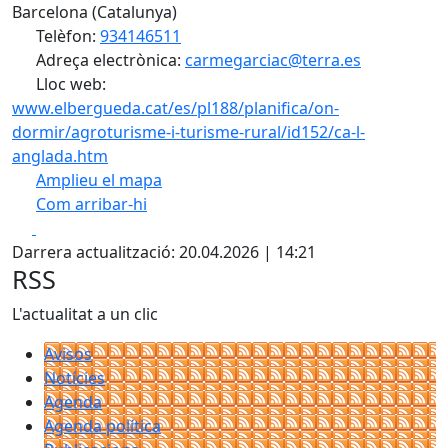
Barcelona (Catalunya)
Telèfon:
934146511
Adreça electrònica:
carmegarciac@terra.es
Lloc web:
www.elbergueda.cat/es/pl188/planifica/on-
dormir/agroturisme-i-turisme-rural/id152/ca-l-
anglada.htm
Amplieu el mapa
Com arribar-hi
Leaflet
| ©
OpenStreetMap
contributors
Facebook
X
+
Darrera actualització: 20.04.2026 | 14:21
−
RSS
L'actualitat a un clic
Avisos
Notícies
Agenda
Agenda política