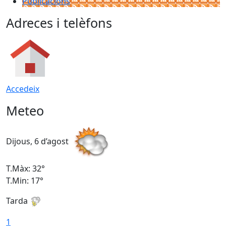
Publicacions
Adreces i telèfons
Accedeix
Meteo
Dijous, 6 d’agost
D
T.Màx: 32°
T
T.Min: 17°
T
Tarda
T
1