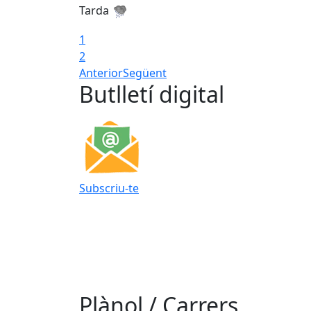
Tarda
1
2
Anterior
Següent
Butlletí digital
Subscriu-te
Plànol / Carrers