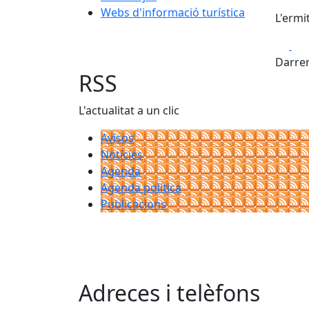
Webs d'informació turística
L'ermi
Fa
Darrer
RSS
L'actualitat a un clic
Avisos
Notícies
Agenda
Agenda política
Publicacions
Adreces i telèfons