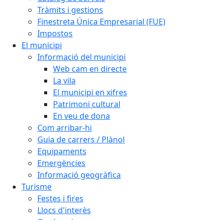
Tràmits i gestions
Finestreta Única Empresarial (FUE)
Impostos
El municipi
Informació del municipi
Web cam en directe
La vila
El municipi en xifres
Patrimoni cultural
En veu de dona
Com arribar-hi
Guia de carrers / Plànol
Equipaments
Emergències
Informació geogràfica
Turisme
Festes i fires
Llocs d'interès