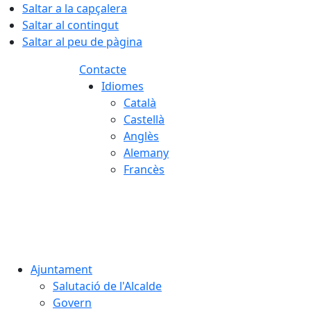
Saltar a la capçalera
Saltar al contingut
Saltar al peu de pàgina
Contacte
Idiomes
Català
Castellà
Anglès
Alemany
Francès
07.08.2026 | 04:18
Ajuntament
Salutació de l'Alcalde
Govern