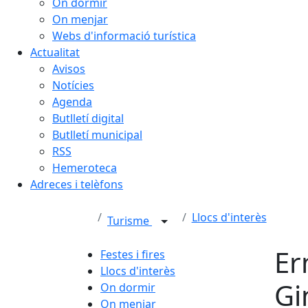
On dormir
On menjar
Webs d'informació turística
Actualitat
Avisos
Notícies
Agenda
Butlletí digital
Butlletí municipal
RSS
Hemeroteca
Adreces i telèfons
Llocs d'interès
Turisme
Er
Festes i fires
Llocs d'interès
Gi
On dormir
On menjar