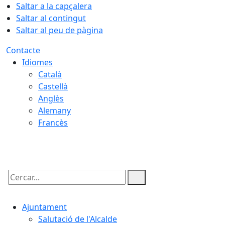
Saltar a la capçalera
Saltar al contingut
Saltar al peu de pàgina
Contacte
Idiomes
Català
Castellà
Anglès
Alemany
Francès
10.08.2026 | 04:52
Cercar:
Ajuntament
Salutació de l'Alcalde