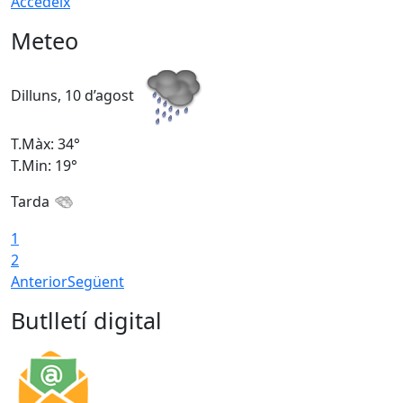
Accedeix
Meteo
Dilluns, 10 d’agost
D
T.Màx: 34°
T
T.Min: 19°
T
Tarda
T
1
2
Anterior
Següent
Butlletí digital