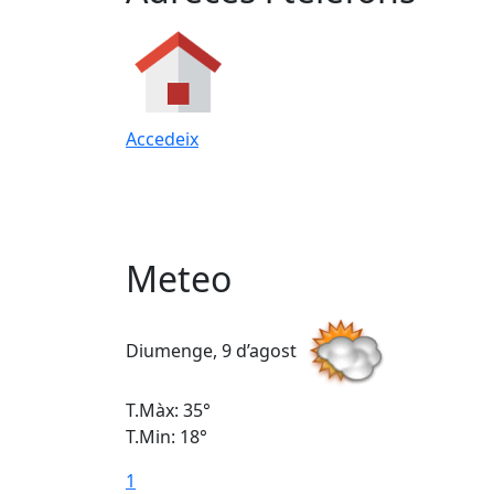
Accedeix
Meteo
Diumenge, 9 d’agost
T.Màx: 35°
T.Min: 18°
1