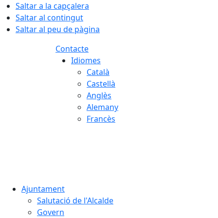
Saltar a la capçalera
Saltar al contingut
Saltar al peu de pàgina
Contacte
Idiomes
Català
Castellà
Anglès
Alemany
Francès
09.08.2026 | 07:19
Ajuntament
Salutació de l'Alcalde
Govern