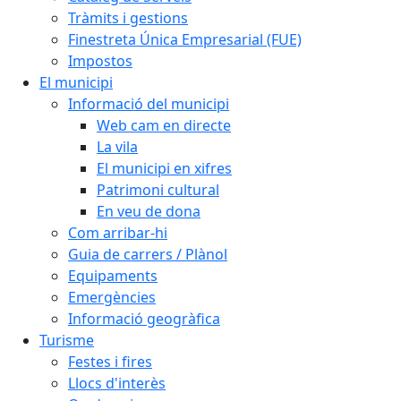
Tràmits i gestions
Finestreta Única Empresarial (FUE)
Impostos
El municipi
Informació del municipi
Web cam en directe
La vila
El municipi en xifres
Patrimoni cultural
En veu de dona
Com arribar-hi
Guia de carrers / Plànol
Equipaments
Emergències
Informació geogràfica
Turisme
Festes i fires
Llocs d'interès