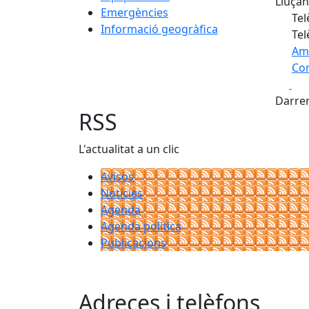
Lluçan
Emergències
Tel
Informació geogràfica
Tel
Am
Com
Fa
+
Darrer
−
RSS
L'actualitat a un clic
Avisos
Notícies
Agenda
Agenda política
Publicacions
Adreces i telèfons