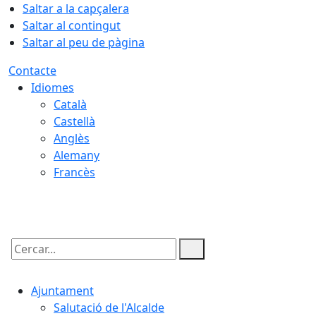
Saltar a la capçalera
Saltar al contingut
Saltar al peu de pàgina
Contacte
Idiomes
Català
Castellà
Anglès
Alemany
Francès
06.08.2026 | 06:12
Cercar:
Ajuntament
Salutació de l'Alcalde