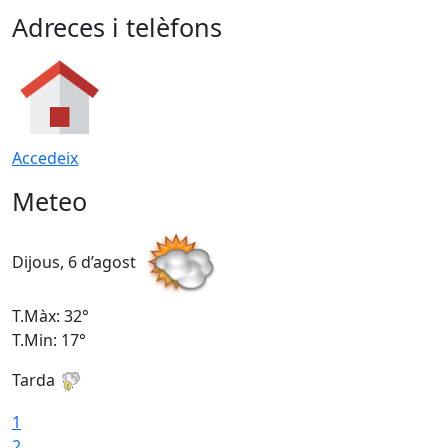
Adreces i telèfons
Accedeix
Meteo
Dijous, 6 d’agost
D
T.Màx: 32°
T
T.Min: 17°
T
Tarda
T
1
2