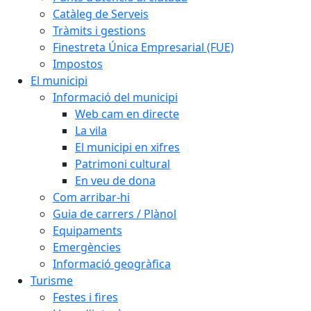
Catàleg de Serveis
Tràmits i gestions
Finestreta Única Empresarial (FUE)
Impostos
El municipi
Informació del municipi
Web cam en directe
La vila
El municipi en xifres
Patrimoni cultural
En veu de dona
Com arribar-hi
Guia de carrers / Plànol
Equipaments
Emergències
Informació geogràfica
Turisme
Festes i fires