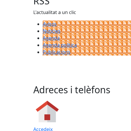
RSS
L'actualitat a un clic
Avisos
Notícies
Agenda
Agenda política
Publicacions
Adreces i telèfons
Accedeix