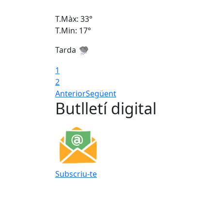
T.Màx: 33°
T.Min: 17°
Tarda
1
2
Anterior
Següent
Butlletí digital
Subscriu-te