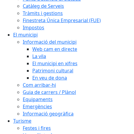
Catàleg de Serveis
Tràmits i gestions
Finestreta Única Empresarial (FUE)
Impostos
El municipi
Informació del municipi
Web cam en directe
La vila
El municipi en xifres
Patrimoni cultural
En veu de dona
Com arribar-hi
Guia de carrers / Plànol
Equipaments
Emergències
Informació geogràfica
Turisme
Festes i fires