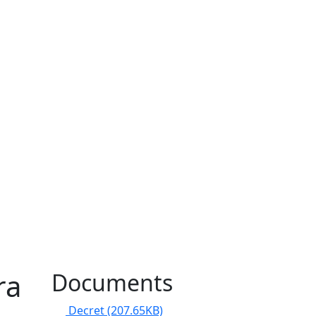
ra
Documents
Decret
(207.65KB)