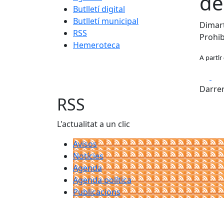
de
Butlletí digital
Butlletí municipal
Dimart
RSS
Prohib
Hemeroteca
A partir
Fa
Darrer
RSS
L'actualitat a un clic
Avisos
Notícies
Agenda
Agenda política
Publicacions