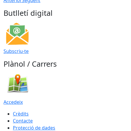
Anterior
Següent
Butlletí digital
Subscriu-te
Plànol / Carrers
Accedeix
Crèdits
Contacte
Protecció de dades