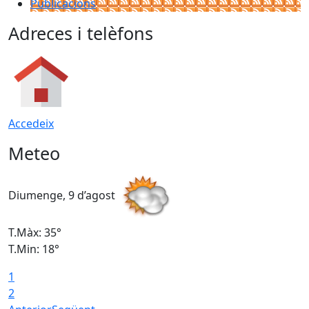
Publicacions
Adreces i telèfons
Accedeix
Meteo
Diumenge, 9 d’agost
D
T.Màx: 35°
T
T.Min: 18°
T
1
T
2