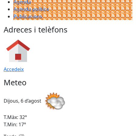
Agenda
Agenda política
Publicacions
Adreces i telèfons
Accedeix
Meteo
Dijous, 6 d’agost
D
T.Màx: 32°
T
T.Min: 17°
T