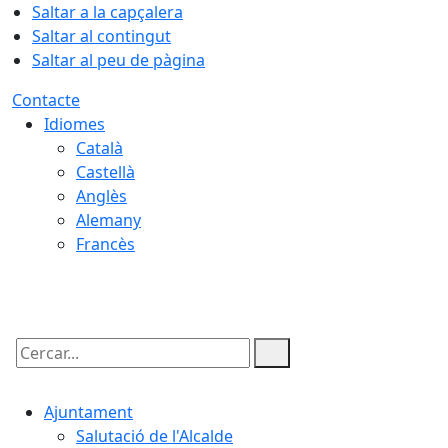
Saltar a la capçalera
Saltar al contingut
Saltar al peu de pàgina
Contacte
Idiomes
Català
Castellà
Anglès
Alemany
Francès
06.08.2026 | 05:51
Cercar:
Ajuntament
Salutació de l'Alcalde