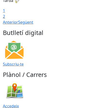
Tarda
T
1
2
Anterior
Següent
Butlletí digital
Subscriu-te
Plànol / Carrers
Accedeix