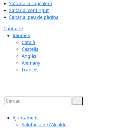
Saltar a la capçalera
Saltar al contingut
Saltar al peu de pàgina
Contacte
Idiomes
Català
Castellà
Anglès
Alemany
Francès
06.08.2026 | 00:47
Cercar:
Ajuntament
Salutació de l'Alcalde