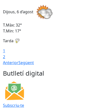
Dijous, 6 d’agost
D
T.Màx: 32°
T
T.Min: 17°
T
Tarda
T
1
2
Anterior
Següent
Butlletí digital
Subscriu-te